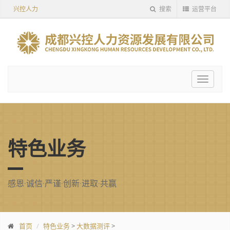
兴控人力
搜索
运营平台
Toggle
navigat
特色业务
感恩·诚信·严谨·创新·进取·共赢
首页
特色业务
>
大数据测评
>